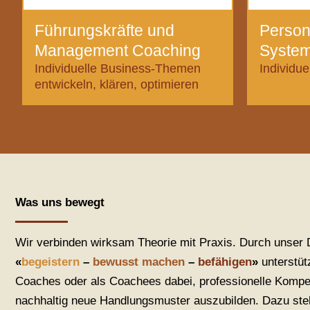
Führungskräfte und
Person
Management Coaching
System
Individuelle Business-Themen
Individue
entwickeln, klären, optimieren
Was uns bewegt
Wir verbinden wirksam Theorie mit Praxis. Durch unser
«
begeistern
–
bewusst machen
–
befähigen
»
unterstüt
Coaches oder als Coachees dabei, professionelle Kompe
nachhaltig neue Handlungsmuster auszubilden. Dazu ste