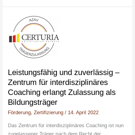
Leistungsfähig
und
zuverlässig
–
Zentrum
für
interdisziplinäres
Leistungsfähig und zuverlässig –
Coaching
Zentrum für interdisziplinäres
erlangt
Coaching erlangt Zulassung als
Zulassung
Bildungsträger
als
Bildungsträger
Förderung
,
Zertifizierung
/
14. April 2022
Das Zentrum für interdisziplinäres Coaching ist nun
zugelassener Träger nach dem Recht der