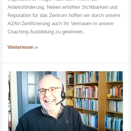
Arbeitsförderung. Neben erhöhter Sichtbarkeit und
Reputation für das Zentrum hoffen wir durch unsere
AZAV-Zertifizierung auch Ihr Vertrauen in unsere
Coaching-Ausbildung zu gewinnen.
Weiterlesen »
Über
das
Verhältnis
von
Bildung,
Beratung
und