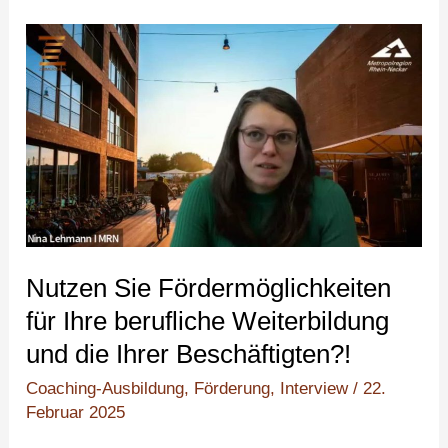
Nutzen
Sie
Fördermöglichkeiten
für
Ihre
berufliche
Weiterbildung
und
die
Nutzen Sie Fördermöglichkeiten
Ihrer
für Ihre berufliche Weiterbildung
Beschäftigten?!
und die Ihrer Beschäftigten?!
Coaching-Ausbildung
,
Förderung
,
Interview
/
22.
Februar 2025