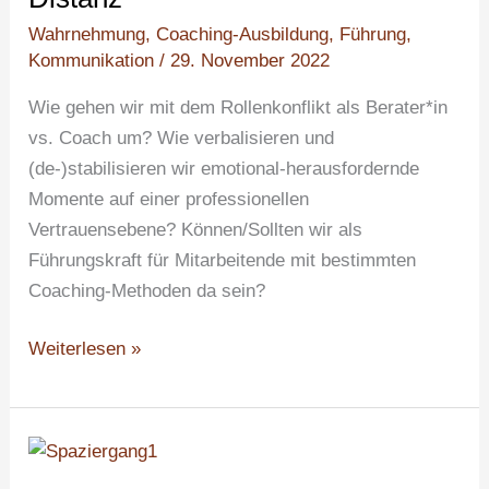
verbalisieren:
Wahrnehmung
,
Coaching-Ausbildung
,
Führung
,
Vom
Kommunikation
/
29. November 2022
Spagat
zwischen
Wie gehen wir mit dem Rollenkonflikt als Berater*in
Anteilnahme
vs. Coach um? Wie verbalisieren und
und
(de-)stabilisieren wir emotional-herausfordernde
professioneller
Momente auf einer professionellen
Distanz
Vertrauensebene? Können/Sollten wir als
Führungskraft für Mitarbeitende mit bestimmten
Coaching-Methoden da sein?
Weiterlesen »
Selbstfürsorge
und