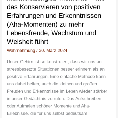
wie
das Konservieren von positiven
das
Erfahrungen und Erkenntnissen
Konservieren
(Aha-Momenten) zu mehr
von
Lebensfreude, Wachstum und
positiven
Weisheit führt
Erfahrungen und
Erkenntnissen
Wahrnehmung
/
30. März 2024
(Aha-
Unser Gehirn ist so konstruiert, dass wir uns an
Momenten)
stressbesetzte Situationen besser erinnern als an
zu
positive Erfahrungen. Eine einfache Methode kann
mehr
uns dabei helfen, auch die kleinen und großen
Lebensfreude,
Freuden und Erkenntnisse im Leben wieder stärker
Wachstum
in unser Gedächtnis zu rufen: Das Aufschreiben
und
oder Aufmalen schöner Momente und Aha-
Weisheit
Erlebnisse, die für uns selbst bedeutsam
führt