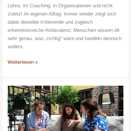
Lehre, im Coaching, in Organisationen und nicht
zuletzt im eigenen Alltag. Immer wieder zeigt sich
dabei dieselbe irritierende und zugleich
erkenntnisreiche Ambivalenz: Menschen wissen oft
sehr genau, was „richtig“ wäre und handeln dennoch
anders.
Weiterlesen »
„Zwischen
Sinn,
Lösungen
und
dem
Aufblühen“