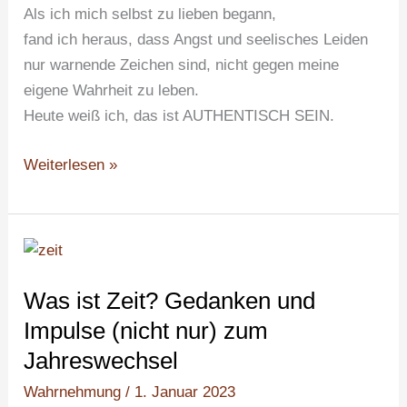
Als ich mich selbst zu lieben begann,
(und
fand ich heraus, dass Angst und seelisches Leiden
zu
nur warnende Zeichen sind, nicht gegen meine
leben)
eigene Wahrheit zu leben.
begann
Heute weiß ich, das ist AUTHENTISCH SEIN.
Weiterlesen »
Was
ist
Was ist Zeit? Gedanken und
Zeit?
Gedanken
Impulse (nicht nur) zum
und
Jahreswechsel
Impulse
Wahrnehmung
/
1. Januar 2023
(nicht