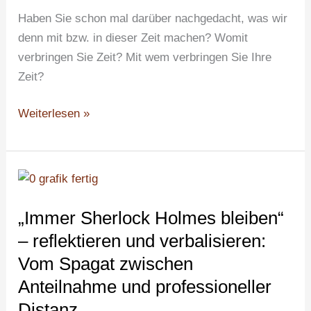
nur)
Haben Sie schon mal darüber nachgedacht, was wir
zum
denn mit bzw. in dieser Zeit machen? Womit
Jahreswechsel
verbringen Sie Zeit? Mit wem verbringen Sie Ihre
Zeit?
Weiterlesen »
„Immer
Sherlock
„Immer Sherlock Holmes bleiben“
Holmes
bleiben“
– reflektieren und verbalisieren:
–
Vom Spagat zwischen
reflektieren
Anteilnahme und professioneller
und
Distanz