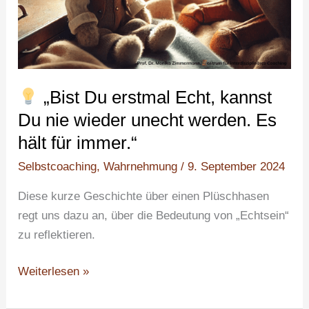
Es
hält
für
immer.“
„Bist Du erstmal Echt, kannst
Du nie wieder unecht werden. Es
hält für immer.“
Selbstcoaching
,
Wahrnehmung
/
9. September 2024
Diese kurze Geschichte über einen Plüschhasen
regt uns dazu an, über die Bedeutung von „Echtsein“
zu reflektieren.
Weiterlesen »