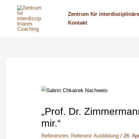
Zum
Inhalt
Zentrum für interdisziplinä
springen
Kontakt
„Prof. Dr. Zimmerman
mir.“
Referenzen
,
Referenz Ausbildung
/
26. Ap