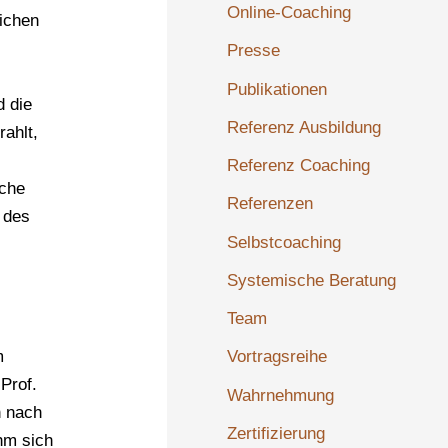
Online-Coaching
lichen
Presse
Publikationen
d die
Referenz Ausbildung
ahlt,
Referenz Coaching
iche
Referenzen
 des
Selbstcoaching
Systemische Beratung
Team
Vortragsreihe
m
Prof.
Wahrnehmung
h nach
Zertifizierung
hm sich