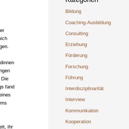
Bildung
Coaching-Ausbildung
er
Consulting
mich
Erziehung
gen.
e
Förderung
ndinnen
Forschung
ungen
Führung
 Die
gs fand
Interdisziplinarität
eines
Interview
iums
Kommunikation
Kooperation
t, ihr