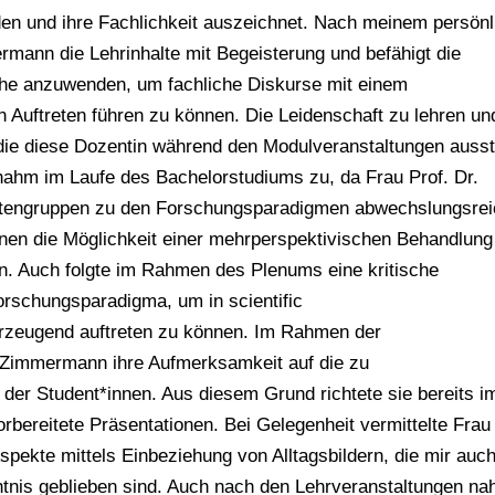
oden und ihre Fachlichkeit auszeichnet. Nach meinem persön
rmann die Lehrinhalte mit Begeisterung und befähigt die
che anzuwenden, um fachliche Diskurse mit einem
 Auftreten führen zu können. Die Leidenschaft zu lehren un
 die diese Dozentin während den Modulveranstaltungen ausstr
nahm im Laufe des Bachelorstudiums zu, da Frau Prof. Dr.
rtengruppen zu den Forschungsparadigmen abwechslungsre
Innen die Möglichkeit einer mehrperspektivischen Behandlung
n. Auch folgte im Rahmen des Plenums eine kritische
rschungsparadigma, um in scientific
rzeugend auftreten zu können. Im Rahmen der
. Zimmermann ihre Aufmerksamkeit auf die zu
e der Student*innen. Aus diesem Grund richtete sie bereits i
rbereitete Präsentationen. Bei Gelegenheit vermittelte Frau 
pekte mittels Einbeziehung von Alltagsbildern, die mir auc
tnis geblieben sind. Auch nach den Lehrveranstaltungen na