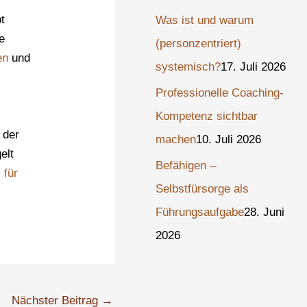
t
Was ist und warum
e
(personzentriert)
en
und
systemisch?
17. Juli 2026
Professionelle Coaching-
Kompetenz sichtbar
 der
machen
10. Juli 2026
elt
Befähigen –
 für
Selbstfürsorge als
Führungsaufgabe
28. Juni
2026
Nächster Beitrag
→