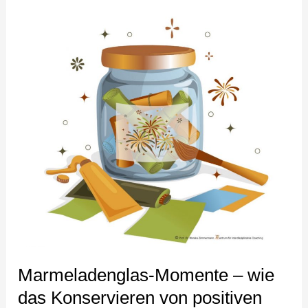
Marmeladenglas-
Momente
–
wie
das
Konservieren
von
positiven
Erfahrungen und
Erkenntnissen
(Aha-
Momenten)
zu
Marmeladenglas-Momente – wie
mehr
das Konservieren von positiven
Lebensfreude,