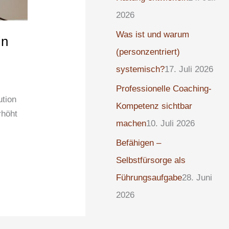
2026
Was ist und warum
in
(personzentriert)
systemisch?
17. Juli 2026
Professionelle Coaching-
ution
Kompetenz sichtbar
rhöht
machen
10. Juli 2026
Befähigen –
Selbstfürsorge als
Führungsaufgabe
28. Juni
2026