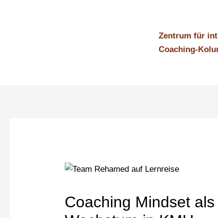
Zum
Inhalt
springen
Zentrum für in
Coaching-Kol
Coaching Mindset als