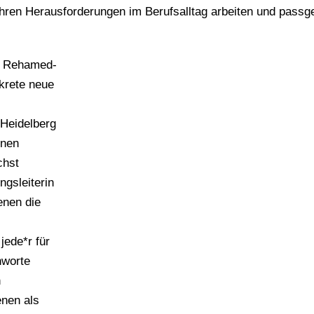
n ihren Herausforderungen im Berufsalltag arbeiten und pass
s Rehamed-
krete neue
Heidelberg
inen
chst
gsleiterin
enen die
jede*r für
hworte
n
enen als