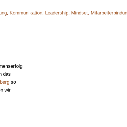
ung
,
Kommunikation
,
Leadership
,
Mindset
,
Mitarbeiterbindu
menserfolg
h das
berg
so
en wir