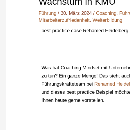
Wachstum in KMU
Führung
/
30. März 2024
/
Coaching
,
Führ
Mitarbeiterzufriedenheit
,
Weiterbildung
best practice case Rehamed Heidelberg
Was hat Coaching Mindset mit Unterneh
zu tun? Ein ganze Menge! Das sieht auc
Führungskräfteteam bei
Rehamed Heidel
und dieses best practice Beispiel möcht
Ihnen heute gerne vorstellen.