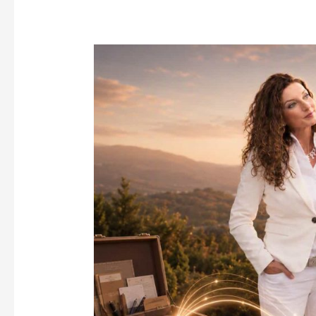
Coaching
lernen
heißt
Haltung
entwickeln