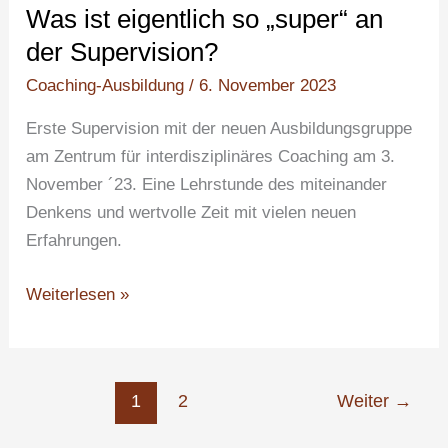
Was ist eigentlich so „super“ an
eigentlich
so
der Supervision?
„super“
Coaching-Ausbildung
/
6. November 2023
an
Erste Supervision mit der neuen Ausbildungsgruppe
der
am Zentrum für interdisziplinäres Coaching am 3.
Supervision?
November ´23. Eine Lehrstunde des miteinander
Denkens und wertvolle Zeit mit vielen neuen
Erfahrungen.
Weiterlesen »
1
2
Weiter
→