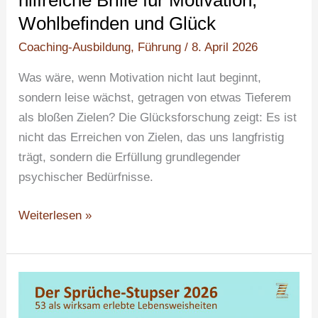
Brille
Wohlbefinden und Glück
für
Coaching-Ausbildung
,
Führung
/
8. April 2026
Motivation,
Wohlbefinden
Was wäre, wenn Motivation nicht laut beginnt,
und
sondern leise wächst, getragen von etwas Tieferem
Glück
als bloßen Zielen? Die Glücksforschung zeigt: Es ist
nicht das Erreichen von Zielen, das uns langfristig
trägt, sondern die Erfüllung grundlegender
psychischer Bedürfnisse.
Weiterlesen »
Der
Sprüche-