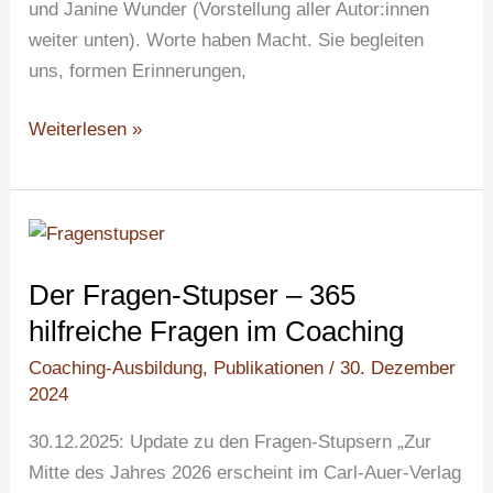
und Janine Wunder (Vorstellung aller Autor:innen
weiter unten). Worte haben Macht. Sie begleiten
uns, formen Erinnerungen,
Weiterlesen »
Der
Fragen-
Der Fragen-Stupser – 365
Stupser
–
hilfreiche Fragen im Coaching
365
Coaching-Ausbildung
,
Publikationen
/
30. Dezember
hilfreiche
2024
Fragen
30.12.2025: Update zu den Fragen-Stupsern „Zur
im
Mitte des Jahres 2026 erscheint im Carl-Auer-Verlag
Coaching