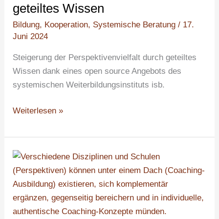
Wachstum
geteiltes Wissen
durch
Bildung
,
Kooperation
,
Systemische Beratung
/
17.
geteiltes
Juni 2024
Wissen
Steigerung der Perspektivenvielfalt durch geteiltes
Wissen dank eines open source Angebots des
systemischen Weiterbildungsinstituts isb.
Weiterlesen »
Volles
Haus
in
der
Coaching-